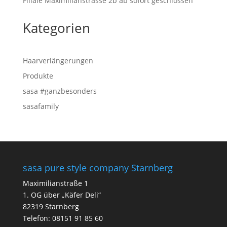
Filiale Maximilianstrasse 2b ab sofort geschlossen
Kategorien
Haarverlängerungen
Produkte
sasa #ganzbesonders
sasafamily
sasa pure style company Starnberg
Maximilianstraße 1
1. OG über „Käfer Deli“
82319 Starnberg
Telefon:
08151 91 85 60