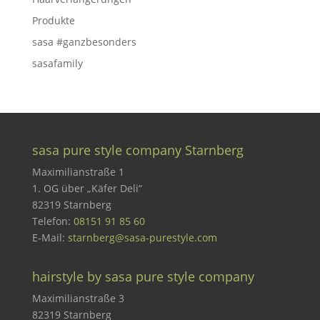
Produkte
sasa #ganzbesonders
sasafamily
sasa pure style company Starnberg
Maximilianstraße 1
1. OG über „Käfer Deli“
82319 Starnberg
Telefon:
08151 91 85 60
E-Mail:
starnberg@sasa-purestyle.com
hairstyle by sasa pure style company
Maximilianstraße 3
82319 Starnberg